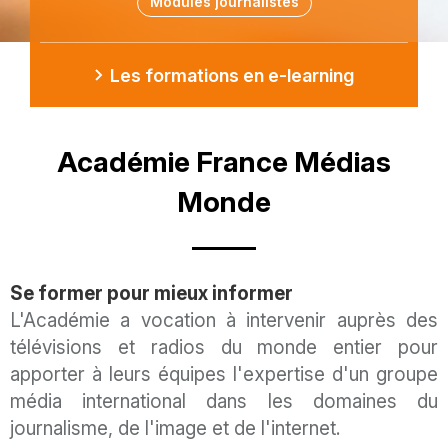
Modules journalistes
Lien
Les formations en e-learning
Titre
Académie France Médias
Monde
Sous-
Se former pour mieux informer
titre
Description
L'Académie a vocation à intervenir auprès des
télévisions et radios du monde entier pour
apporter à leurs équipes l'expertise d'un groupe
média international dans les domaines du
journalisme, de l'image et de l'internet.