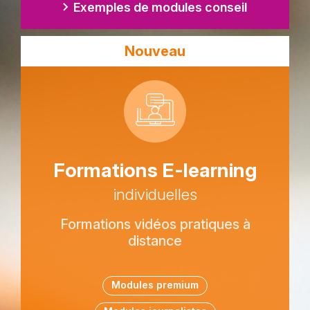
Exemples de modules conseil
Nouveau
Picto
Titre
Formations E-learning
Sous-
individuelles
titre
Description
Formations vidéos pratiques à
texte
distance
Tags
Modules premium