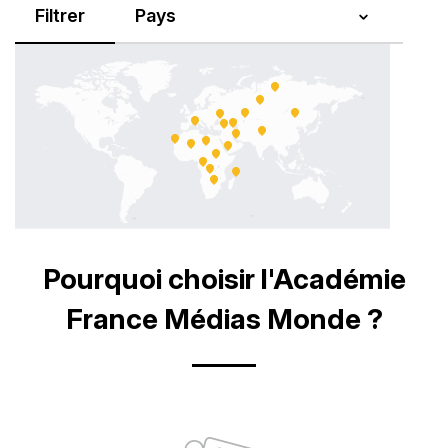
Filtrer
Titre
Pourquoi choisir l'Académie
France Médias Monde ?
Picto
P