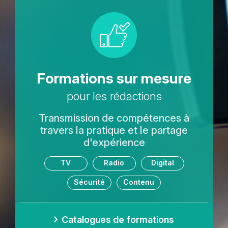
Picto
Titre
Formations sur mesure
Sous-
pour les rédactions
titre
Description
Transmission de compétences à
texte
travers la pratique et le partage
d'expérience
Tags
TV
Radio
Digital
Sécurité
Contenu
Lien
Catalogues de formations