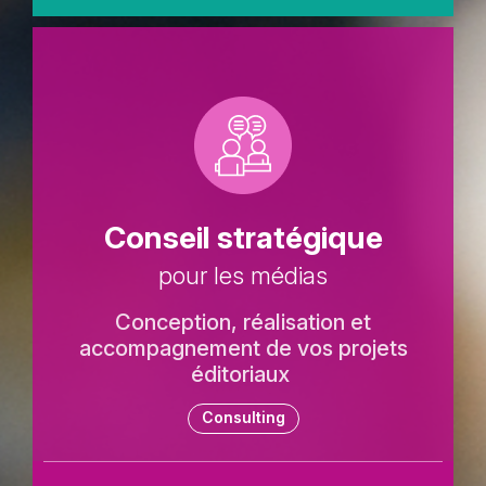
Picto
Titre
Conseil stratégique
Sous-
pour les médias
titre
Description
Conception, réalisation et
texte
accompagnement de vos projets
éditoriaux
Tags
Consulting
Lien