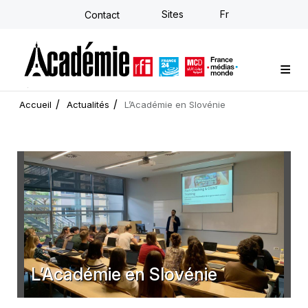
Aller
Sites
Fr
Contact
au
contenu
principal
Formations sur-mesure
Conseil stratégique
E-learning individuel
L'Académie
Actualités
Newsletter
Accueil
Actualités
L’Académie en Slovénie
L’Académie en Slovénie