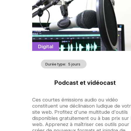
d'illustration
Catégorie
Digital
Durée type
5 jours
Podcast et vidéocast
Accroche
Ces courtes émissions audio ou vidéo
constituent une déclinaison ludique de vot
site web. Profitez d'une multitude d'outils
disponibles gratuitement ou à bas prix sur 
web. Apprenez à maîtriser ces outils pour
créer de nouveaux formats et joindre de