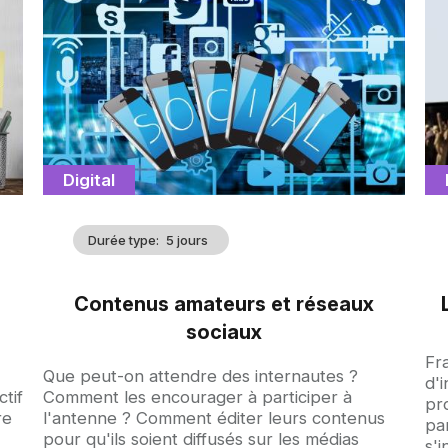
d'illustration
d'
Catégorie
Digital
Durée type
5 jours
Contenus amateurs et réseaux
sociaux
Ac
Fr
Accroche
Que peut-on attendre des internautes ?
d'i
tif
Comment les encourager à participer à
pr
re
l'antenne ? Comment éditer leurs contenus
par
pour qu'ils soient diffusés sur les médias
s'