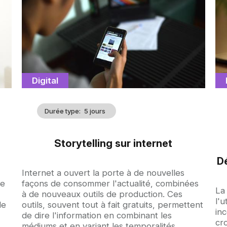
d'illustration
d'
Catégorie
Digital
Durée type
5 jours
Storytelling sur internet
D
Accroche
Internet a ouvert la porte à de nouvelles
re
façons de consommer l'actualité, combinées
Ac
La
à de nouveaux outils de production. Ces
l'u
le
outils, souvent tout à fait gratuits, permettent
in
de dire l'information en combinant les
cr
médiums et en variant les temporalités.