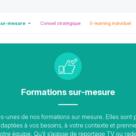
Aller
au
contenu
principal
sur-mesure
Conseil stratégique
E-learning individuel
Formations sur-mesure
-unes de nos formations sur mesure. Elles sont p
adaptées à vos besoins, à votre contexte et prenn
otre équipe. Qu’il s’agisse de reportage TV ou radi