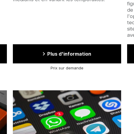
fi
de
l'
te
si
av
Plus d'information
Prix sur demande
Image
d'illustration