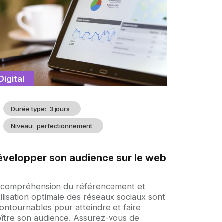
illustration
Catégorie
Digital
Durée type
3 jours
Niveau
perfectionnement
évelopper son audience sur le web
croche
 compréhension du référencement et
tilisation optimale des réseaux sociaux sont
contournables pour atteindre et faire
oître son audience. Assurez-vous de