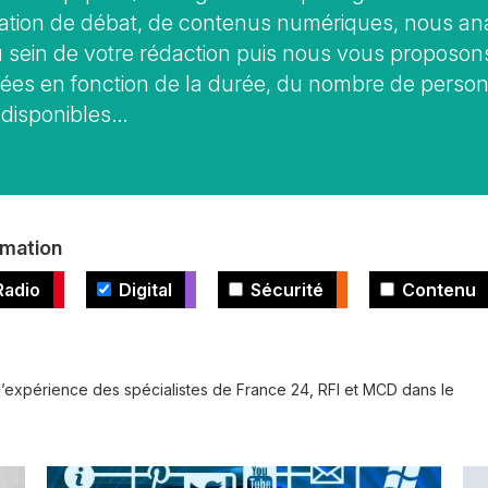
mation de débat, de contenus numériques, nous a
u sein de votre rédaction puis nous vous proposon
llées en fonction de la durée, du nombre de perso
 disponibles…
rmation
Radio
Digital
Sécurité
Contenu
l’expérience des spécialistes de France 24, RFI et MCD dans le
Image
Im