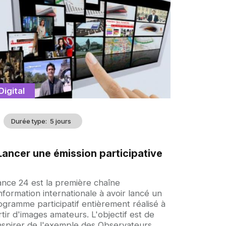
illustration
Catégorie
Digital
Durée type
5 jours
Lancer une émission participative
croche
ance 24 est la première chaîne
nformation internationale à avoir lancé un
ogramme participatif entièrement réalisé à
tir d'images amateurs. L'objectif est de
inspirer de l'exemple des Observateurs