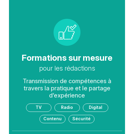
Cards
Picto
Titre
Formations sur mesure
Sous-
pour les rédactions
titre
Description
Transmission de compétences à
texte
travers la pratique et le partage
d’expérience
Tags
TV
Radio
Digital
Contenu
Sécurité
Lien