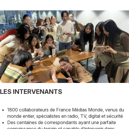
Image
TITRE
LES INTERVENANTS
Description
1800 collaborateurs de France Médias Monde, venus du
monde entier, spécialistes en radio, TV, digital et sécurité
Des centaines de correspondants ayant une parfaite
connaissance du terrain et capable d’intervenir dans