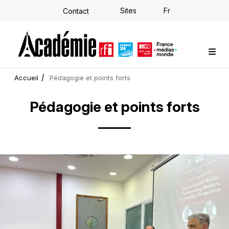
Aller
Sites
Fr
Contact
au
contenu
principal
Formations sur-mesure
Conseil stratégique
E-learning individuel
L'Académie
Actualités
Newsletter
Accueil
Pédagogie et points forts
Pédagogie et points forts
Image