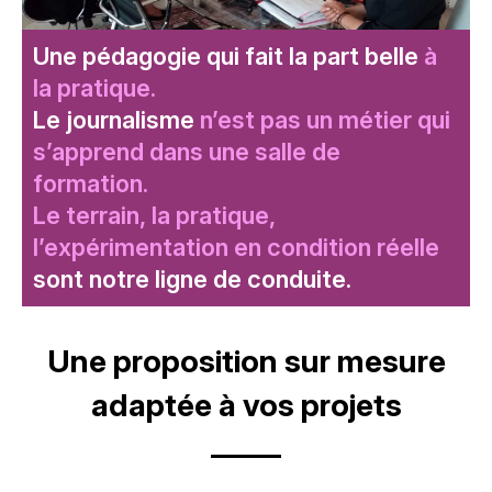
Une pédagogie qui fait la part belle
à
la pratique.
Le journalisme
n’est pas un métier qui
s’apprend dans une salle de
formation.
Le terrain, la pratique,
l’expérimentation en condition réelle
sont notre ligne de conduite.
Titre
Une proposition sur mesure
adaptée à vos projets