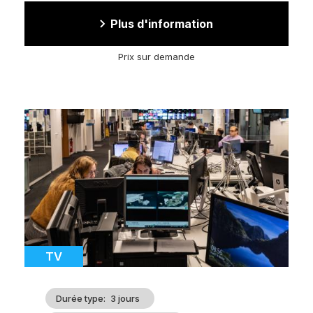
Plus d'information
Prix sur demande
Image
d'illustration
Catégorie
TV
Durée type
3 jours