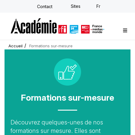
Aller
Sites
Fr
Contact
au
contenu
principal
Formations sur-mesure
Conseil stratégique
E-learning individuel
L'Académie
Actualités
Newsletter
Accueil
Formations sur-mesure
Picto
Formations sur-mesure
Accroche
Découvrez quelques-unes de nos
formations sur mesure. Elles sont