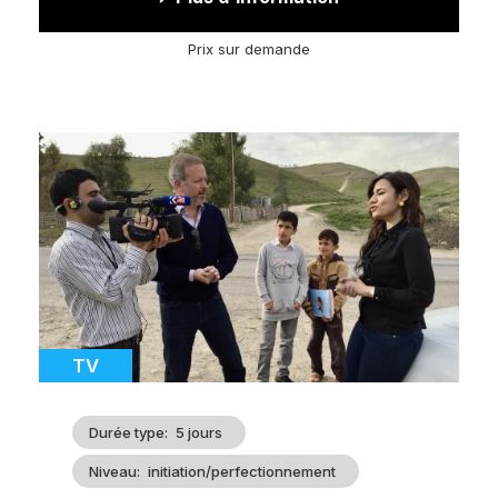
Prix sur demande
Image
d'illustration
Catégorie
TV
Durée type
5 jours
Niveau
initiation/perfectionnement