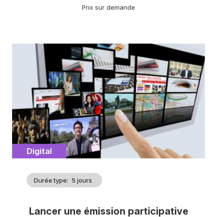
Prix sur demande
Image
d'illustration
Catégorie
Digital
Durée type
5 jours
Lancer une émission participative