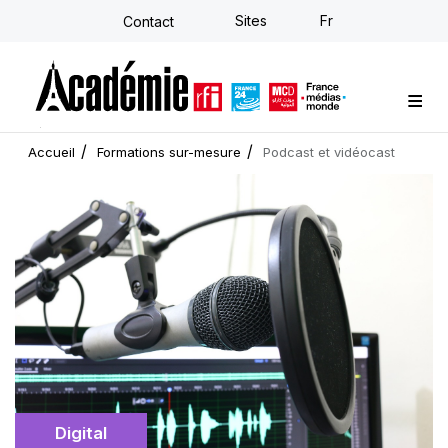
Aller
Sites
Fr
Contact
au
contenu
principal
Formations sur-mesure
Conseil stratégique
E-learning individuel
L'Académie
Actualités
Newsletter
Accueil
Formations sur-mesure
Podcast et vidéocast
Image
d'illustration
Catégorie
Digital