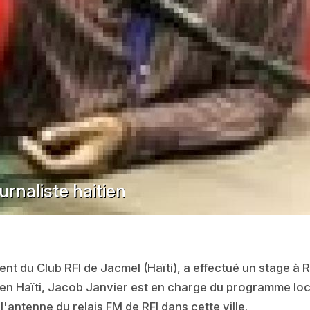
urnaliste haitien
ent du Club RFI de Jacmel (Haïti), a effectué un stage à
 en Haïti, Jacob Janvier est en charge du programme loca
'antenne du relais FM de RFI dans cette ville.