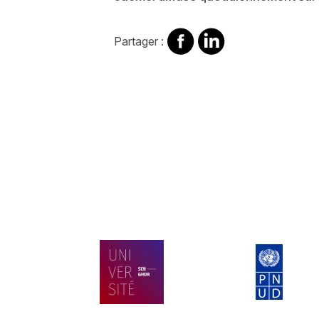
Partager
Partager
Partager :
sur
sur
Facebook
Linkedin