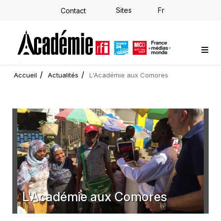
Aller
Sites
Fr
Contact
au
contenu
principal
Formations sur-mesure
Conseil stratégique
E-learning individuel
L'Académie
Actualités
Newsletter
Accueil
Actualités
L'Académie aux Comores
L'Académie aux Comores