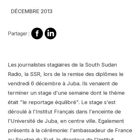
DÉCEMBRE 2013
Partager
Partager
Partager :
sur
sur
Facebook
Linkedin
Contenu
Les journalistes stagiaires de la South Sudan
Radio, la SSR, lors de la remise des diplômes le
vendredi 6 décembre à Juba. Ils venaient de
terminer un stage d'une semaine dont le thème
était "le reportage équilibré". Le stage s'est
déroulé à l'Institut Français dans l'enceinte de
l'Université de Juba, en centre ville. Egalement
présents à la cérémonie: l'ambassadeur de France
au Soudan du Sud, le directeur de l'Institut