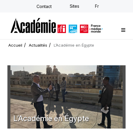
Aller
Sites
Fr
Contact
au
contenu
principal
Formations sur-mesure
Conseil stratégique
E-learning individuel
L'Académie
Actualités
Newsletter
Accueil
Actualités
L’Académie en Égypte
L’Académie en Égypte