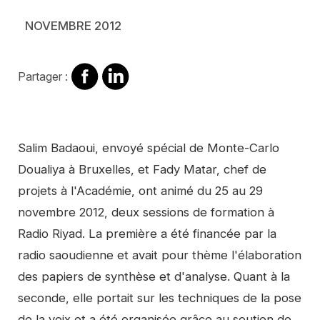
NOVEMBRE 2012
Partager
Partager
Partager :
sur
sur
Facebook
Linkedin
Contenu
Salim Badaoui, envoyé spécial de Monte-Carlo
Doualiya à Bruxelles, et Fady Matar, chef de
projets à l'Académie, ont animé du 25 au 29
novembre 2012, deux sessions de formation à
Radio Riyad. La première a été financée par la
radio saoudienne et avait pour thème l'élaboration
des papiers de synthèse et d'analyse. Quant à la
seconde, elle portait sur les techniques de la pose
de la voix et a été organisée grâce au soutien de