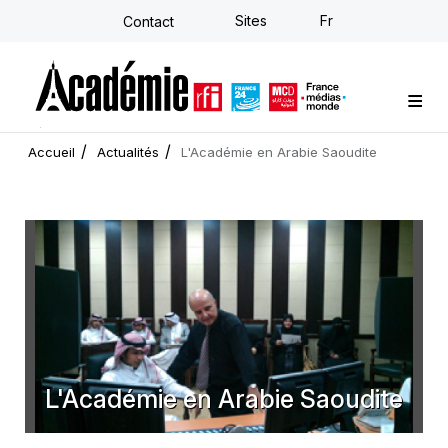
Aller
Sites
Fr
Contact
au
contenu
principal
Formations sur-mesure
Conseil stratégique
E-learning individuel
L'Académie
Actualités
Newsletter
Accueil
Actualités
L'Académie en Arabie Saoudite
L'Académie en Arabie Saoudite