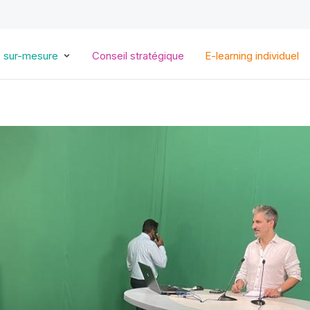
Aller
au
contenu
principal
s sur-mesure
Conseil stratégique
E-learning individuel