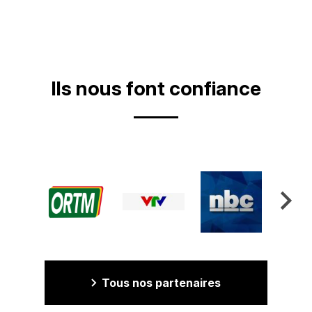
suiv
Ils nous font confiance
Tous nos partenaires