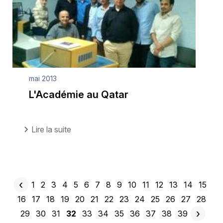
mai 2013
L'Académie au Qatar
Lire la suite
‹
Page
1
Page
2
Page
3
Page
4
Page
5
Page
6
Page
7
Page
8
Page
9
Page
10
Page
11
Page
12
Page
13
Page
14
Page
15
Pagination
Page
Page
16
Page
17
Page
18
Page
19
Page
20
Page
21
Page
22
Page
23
Page
24
Page
25
Page
26
Page
27
Page
28
précédente
›
Page
29
Page
30
Page
31
Page
32
Page
33
Page
34
Page
35
Page
36
Page
37
Page
38
Page
39
Pag
actuelle