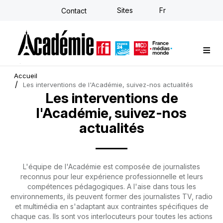
Aller
Sites
Fr
Contact
au
contenu
principal
Formations sur-mesure
Conseil stratégique
E-learning individuel
L'Académie
Actualités
Newsletter
Accueil
Les interventions de l'Académie, suivez-nos actualités
Les interventions de
l'Académie, suivez-nos
actualités
L'équipe de l'Académie est composée de journalistes
reconnus pour leur expérience professionnelle et leurs
compétences pédagogiques. A l'aise dans tous les
environnements, ils peuvent former des journalistes TV, radio
et multimédia en s'adaptant aux contraintes spécifiques de
chaque cas. Ils sont vos interlocuteurs pour toutes les actions