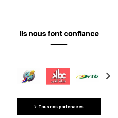
suiv
Ils nous font confiance
Tous nos partenaires