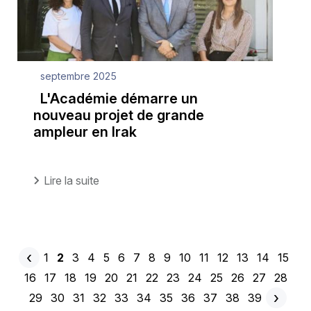
septembre 2025
L'Académie démarre un
nouveau projet de grande
ampleur en Irak
Lire la suite
‹
Page
1
Page
2
Page
3
Page
4
Page
5
Page
6
Page
7
Page
8
Page
9
Page
10
Page
11
Page
12
Page
13
Page
14
Page
15
Pagination
Page
actuelle
Page
16
Page
17
Page
18
Page
19
Page
20
Page
21
Page
22
Page
23
Page
24
Page
25
Page
26
Page
27
Page
28
précédente
›
Page
29
Page
30
Page
31
Page
32
Page
33
Page
34
Page
35
Page
36
Page
37
Page
38
Page
39
Pag