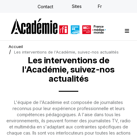
Aller
Sites
Fr
Contact
au
contenu
principal
Formations sur-mesure
Conseil stratégique
E-learning individuel
L'Académie
Actualités
Newsletter
Accueil
Les interventions de l'Académie, suivez-nos actualités
Les interventions de
l'Académie, suivez-nos
actualités
L'équipe de l'Académie est composée de journalistes
reconnus pour leur expérience professionnelle et leurs
compétences pédagogiques. A l'aise dans tous les
environnements, ils peuvent former des journalistes TV, radio
et multimédia en s'adaptant aux contraintes spécifiques de
chaque cas. Ils sont vos interlocuteurs pour toutes les actions