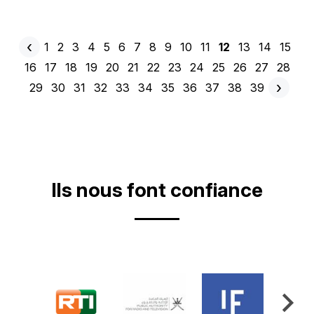
‹
Page
1
Page
2
Page
3
Page
4
Page
5
Page
6
Page
7
Page
8
Page
9
Page
10
Page
11
Page
12
Page
13
Page
14
Page
15
Pagination
Page
actuelle
Page
16
Page
17
Page
18
Page
19
Page
20
Page
21
Page
22
Page
23
Page
24
Page
25
Page
26
Page
27
Page
28
précédente
›
Page
29
Page
30
Page
31
Page
32
Page
33
Page
34
Page
35
Page
36
Page
37
Page
38
Page
39
Pag
suiv
Ils nous font confiance