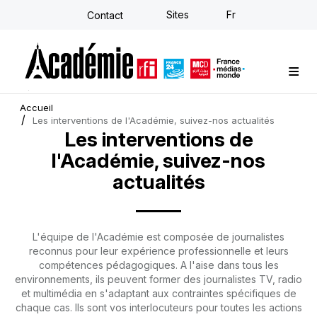
Aller
Sites
Fr
Contact
au
contenu
principal
Formations sur-mesure
Conseil stratégique
E-learning individuel
L'Académie
Actualités
Newsletter
Accueil
Les interventions de l'Académie, suivez-nos actualités
Les interventions de
l'Académie, suivez-nos
actualités
L'équipe de l'Académie est composée de journalistes
reconnus pour leur expérience professionnelle et leurs
compétences pédagogiques. A l'aise dans tous les
environnements, ils peuvent former des journalistes TV, radio
et multimédia en s'adaptant aux contraintes spécifiques de
chaque cas. Ils sont vos interlocuteurs pour toutes les actions