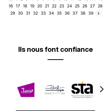
Page
actuelle
Page
16
Page
17
Page
18
Page
19
Page
20
Page
21
Page
22
Page
23
Page
24
Page
25
Page
26
Page
27
Page
28
précédente
›
Page
29
Page
30
Page
31
Page
32
Page
33
Page
34
Page
35
Page
36
Page
37
Page
38
Page
39
Pag
suiv
Ils nous font confiance