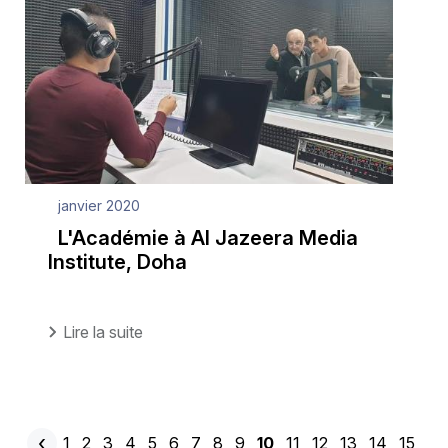
janvier 2020
L'Académie à Al Jazeera Media
Institute, Doha
Lire la suite
‹
Page
1
Page
2
Page
3
Page
4
Page
5
Page
6
Page
7
Page
8
Page
9
Page
10
Page
11
Page
12
Page
13
Page
14
Page
15
Pagination