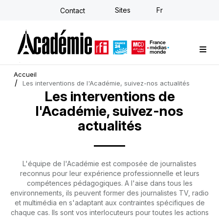
Aller
Sites
Fr
Contact
au
contenu
principal
Formations sur-mesure
Conseil stratégique
E-learning individuel
L'Académie
Actualités
Newsletter
Accueil
Les interventions de l'Académie, suivez-nos actualités
Les interventions de
l'Académie, suivez-nos
actualités
L'équipe de l'Académie est composée de journalistes
reconnus pour leur expérience professionnelle et leurs
compétences pédagogiques. A l'aise dans tous les
environnements, ils peuvent former des journalistes TV, radio
et multimédia en s'adaptant aux contraintes spécifiques de
chaque cas. Ils sont vos interlocuteurs pour toutes les actions