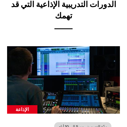
Title
الدورات التدريبية الإذاعية التي قد
إن
تهمك
Cover
illustration
الإذاعة
Catégorie
مدّة التدريب
من 5 إلى 10 أيام