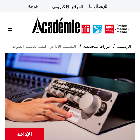
تجاوز
عربية
للإتصال بنا
الموقع الإلكتروني
إلى
المحتوى
الرئيسي
الأكاديمية
آخر المستجدات
النشرة الإخبارية
دورات متخصصة
المشورة الاستراتيجية
التعلم الإلكتروني عن بُعد
الرئيسية
دورات متخصصة
التصميم الإذاعي: كيفية تصميم الصوت
Cover
illustration
الإذاعة
Catégorie