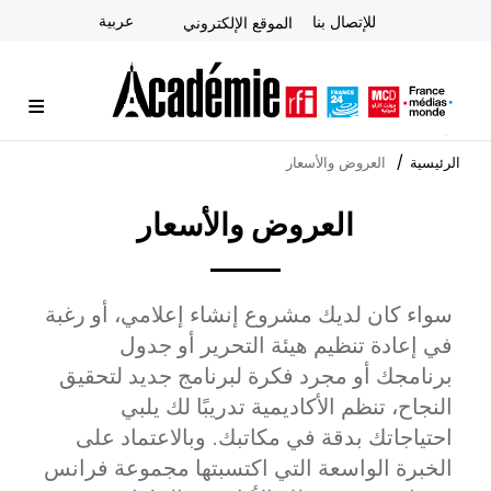
تجاوز
عربية
للإتصال بنا
الموقع الإلكتروني
إلى
المحتوى
الرئيسي
الأكاديمية
آخر المستجدات
النشرة الإخبارية
دورات متخصصة
المشورة الاستراتيجية
التعلم الإلكتروني عن بُعد
الرئيسية
العروض والأسعار
العروض والأسعار
Accroche
سواء كان لديك مشروع إنشاء إعلامي، أو رغبة
في إعادة تنظيم هيئة التحرير أو جدول
برنامجك أو مجرد فكرة لبرنامج جديد لتحقيق
النجاح، تنظم الأكاديمية تدريبًا لك يلبي
احتياجاتك بدقة في مكاتبك. وبالاعتماد على
الخبرة الواسعة التي اكتسبتها مجموعة فرانس