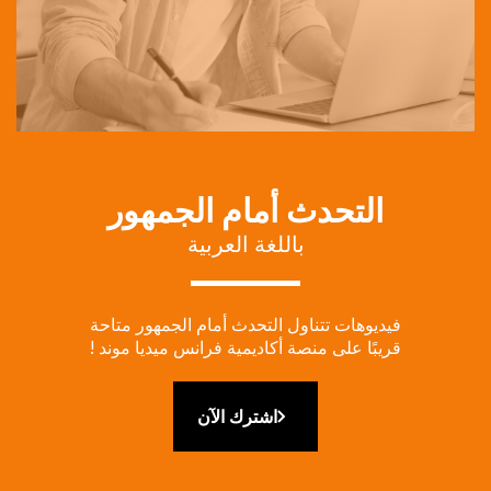
TITLE
التحدث أمام الجمهور
Subtitle
باللغة العربية
Description
فيديوهات تتناول التحدث أمام الجمهور متاحة
قريبًا على منصة أكاديمية فرانس ميديا موند !
Link
اشترك الآن