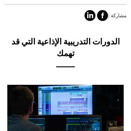
مشاركة
مشالرة
مشاركة :
على
على
فايسبوك
لينكد
Title
الدورات التدريبية الإذاعية التي قد
إن
تهمك
Cover
illustration