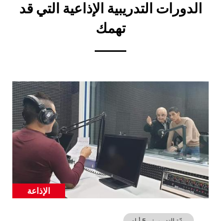
Title
الدورات التدريبية الإذاعية التي قد
إن
تهمك
Cover
illustration
الإذاعة
Catégorie
مدّة التدريب
5 أيام