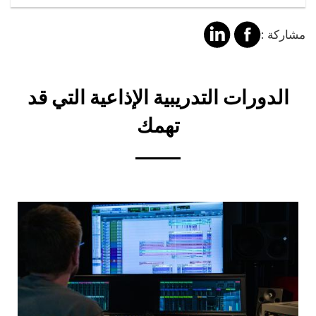
مشاركة
مشالرة
مشاركة :
على
على
فايسبوك
لينكد
Title
الدورات التدريبية الإذاعية التي قد
إن
تهمك
Cover
illustration