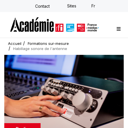
Aller
Sites
Fr
Contact
au
contenu
principal
Formations sur-mesure
Conseil stratégique
E-learning individuel
L'Académie
Actualités
Newsletter
Accueil
Formations sur-mesure
Habillage sonore de l'antenne
Image
d'illustration