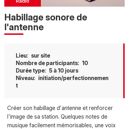
Catégorie
Radio
Habillage sonore de
l'antenne
Lieu
sur site
Nombre de participants
10
Durée type
5 à 10 jours
Niveau
initiation/perfectionnemen
t
Accroche
Créer son habillage d'antenne et renforcer
l'image de sa station. Quelques notes de
musique facilement mémorisables, une voix