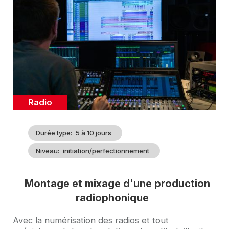
d'illustration
Catégorie
Radio
Durée type
5 à 10 jours
Niveau
initiation/perfectionnement
Montage et mixage d'une production
radiophonique
Accroche
Avec la numérisation des radios et tout