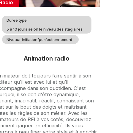
Catégorie
Radio
Durée type
5 à 10 jours selon le niveau des stagiaires
Niveau
initiation/perfectionnement
Animation radio
croche
nimateur doit toujours faire sentir à son
iteur qu'il est avec lui et qu'il
accompagne dans son quotidien. C'est
rquoi, il se doit d'être dynamique,
riant, imaginatif, réactif, connaissant son
et sur le bout des doigts et maîtrisant
tes les règles de son métier. Avec les
imateurs de RFI à vos cotés, découvrez
mment gagner en efficacité. Ils vous
erons à peaufiner votre style et à enrichir