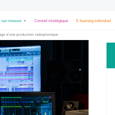
Aller
au
contenu
principal
s sur-mesure
Conseil stratégique
E-learning individuel
age d'une production radiophonique