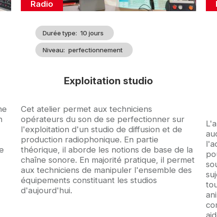
Catégorie
Radio
Durée type
10 jours
Niveau
perfectionnement
Exploitation studio
me
Accroche
Cet atelier permet aux techniciens
n
opérateurs du son de se perfectionner sur
Ac
L'a
l'exploitation d'un studio de diffusion et de
aud
production radiophonique. En partie
l'
te
théorique, il aborde les notions de base de la
pou
chaîne sonore. En majorité pratique, il permet
sou
aux techniciens de manipuler l'ensemble des
suj
équipements constituant les studios
tou
d'aujourd'hui.
an
co
aid