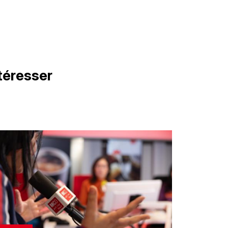
téresser
age
illustration