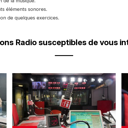
n de la musique.
nts éléments sonores.
tion de quelques exercices.
ons Radio susceptibles de vous in
Image
Im
d'illustration
d'