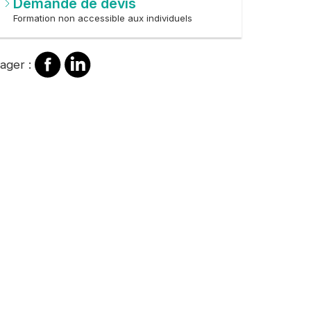
Demande de devis
Formation non accessible aux individuels
Partager
Partager
ager :
sur
sur
Facebook
Linkedin