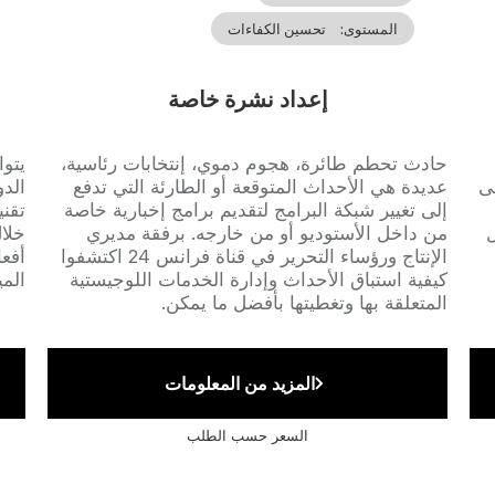
المستوى
تحسين الكفاءات
إعداد نشرة خاصة
Accroche
حادث تحطم طائرة، هجوم دموي، إنتخابات رئاسية،
che
ى
عديدة هي الأحداث المتوقعة أو الطارئة التي تدفع
الدو
إلى تغيير شبكة البرامج لتقديم برامج إخبارية خاصة
تقني
عل
من داخل الأستوديو أو من خارجه. برفقة مديري
خلال
الإنتاج ورؤساء التحرير في قناة فرانس 24 اكتشفوا
أفعا
كيفية استباق الأحداث وإدارة الخدمات اللوجيستية
المي
المتعلقة بها وتغطيتها بأفضل ما يمكن.
المزيد من المعلومات
السعر حسب الطلب