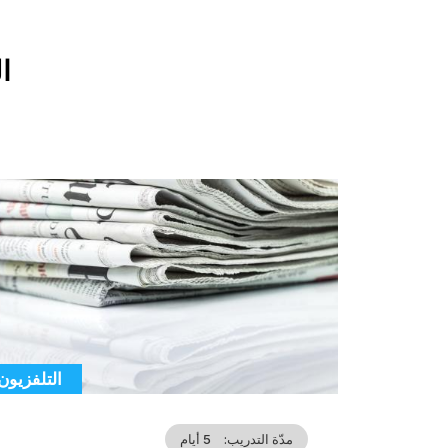
Title
ا
Cover
illustration
التلفزيون
tégorie
مدّة التدريب
5 أيام