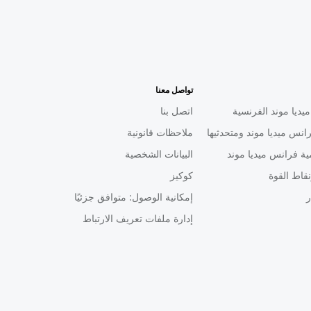
تواصل معنا
يديا موند الفرنسية
اتصل بنا
انس ميديا موند ومتحدثيها
ملاحظات قانونية
ية فرانس ميديا موند
البيانات الشخصية
قاط القوة
كوكيز
ر
إمكانية الوصول: متوافق جزئيًا
إدارة ملفات تعريف الارتباط