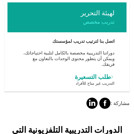
لهيئة التحرير
تدريب مخصص
اتصل بنا لترتيب تدريب لمؤسستك
دوراتنا التدريبية مخصصة بالكامل لتلبية احتياجاتك،
ويمكن أن يتطور محتوى الوحدات بالتعاون مع
فريقك.
طلب التسعيرة
التدريب غير متاح للأفراد
مشاركة
مشالرة
مشاركة :
على
على
فايسبوك
لينكد
Title
الدورات التدريبية التلفزيونية التي
إن