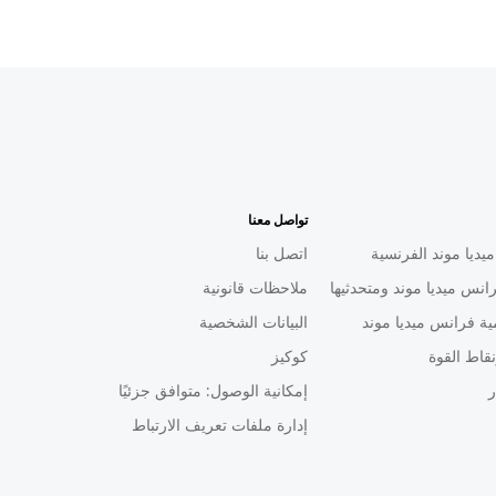
تواصل معنا
يديا موند الفرنسية
اتصل بنا
انس ميديا موند ومتحدثيها
ملاحظات قانونية
ية فرانس ميديا موند
البيانات الشخصية
قاط القوة
كوكيز
ر
إمكانية الوصول: متوافق جزئيًا
إدارة ملفات تعريف الارتباط