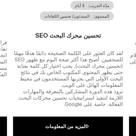
مدّة التدريب
3 أيام
المستوى
المبتدئون/ تحسين الكفاءات
تحسين محرك البحث SEO
che
تفاع
Accroche
لقد كان العثور على الكلمة الصحيحة دائمًا هدفًا مهمًا
ام
اتخا
للصحفيين. أصبح هذا أكثر صحة اليوم مع ظهور SEO
لى
المت
(تحسين محرك البحث). يجب اختيار كل كلمة بعناية
مساع
حتى يظهر المحتوى المكتوب الخاص بك في نتائج
الفك
البحث الأولى التي يجريها المستخدمون في محيط
المعلومات الهائل على الويب.
تزود هذه الدورة المشاركين بالمعرفة والمهارات
اللازمة لتنفيذ استراتيجيات تحسين محركات البحث
الفعالة، خاصة على Google.
المزيد من المعلومات