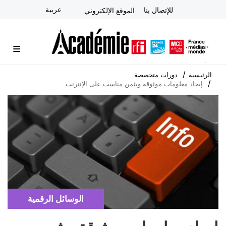
تجاوز
عربية
للإتصال بنا
الموقع الإلكتروني
إلى
المحتوى
الرئيسي
الأكاديمية
آخر المستجدات
النشرة الإخبارية
دورات متخصصة
المشورة الاستراتيجية
التعلم الإلكتروني عن بُعد
الرئيسية
دورات متخصصة
إيجاد معلومات موثوقة وبثمن مناسب على الإنترنت
Cover
illustration
Catégorie
الوسائل الرقمية