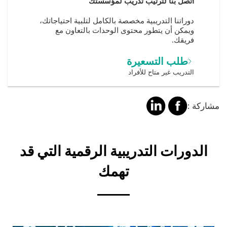
اتصل بنا لترتيب تدريب لمؤسستك
دوراتنا التدريبية مخصصة بالكامل لتلبية احتياجاتك،
ويمكن أن يتطور محتوى الوحدات بالتعاون مع
فريقك.
طلب التسعيرة
التدريب غير متاح للأفراد
مشاركة
مشالرة
مشاركة :
على
على
فايسبوك
لينكد
Title
الدورات التدريبية الرقمية التي قد
إن
تهمك