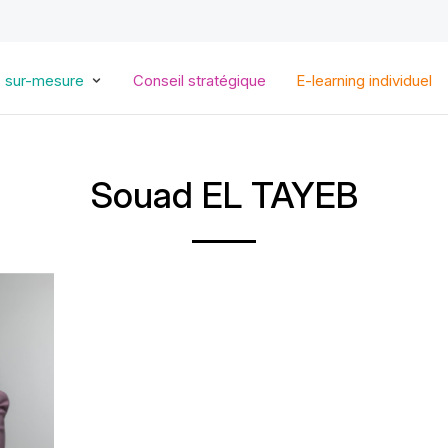
Aller
au
contenu
principal
s sur-mesure
Conseil stratégique
E-learning individuel
Souad EL TAYEB