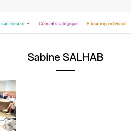
Aller
au
contenu
principal
s sur-mesure
Conseil stratégique
E-learning individuel
Sabine SALHAB