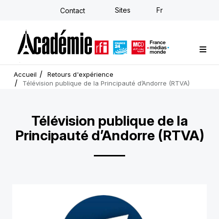
Aller
Sites
Fr
Contact
au
contenu
principal
Formations sur-mesure
Conseil stratégique
E-learning individuel
L'Académie
Actualités
Newsletter
Accueil
Retours d'expérience
Télévision publique de la Principauté d’Andorre (RTVA)
Télévision publique de la
Principauté d’Andorre (RTVA)
Visuel