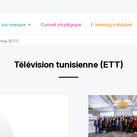
Aller
au
contenu
principal
s sur-mesure
Conseil stratégique
E-learning individuel
enne (ETT)
Télévision tunisienne (ETT)
Logo