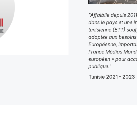
Résumé
"Affaiblie depuis 201
dans le pays et une i
tunisienne (ETT) souff
adaptée aux besoins 
Européenne, importan
France Médias Monde 
européen » pour acco
publique."
Tunisie 2021 - 2023