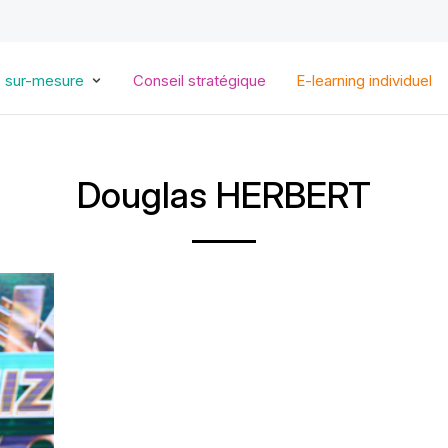
Aller
au
contenu
principal
s sur-mesure
Conseil stratégique
E-learning individuel
Douglas HERBERT