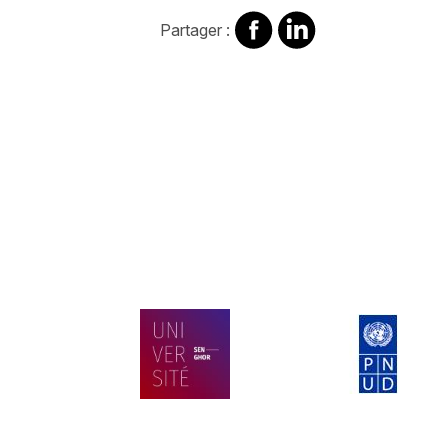
Partager
Partager
Partager :
sur
sur
Facebook
Linkedin