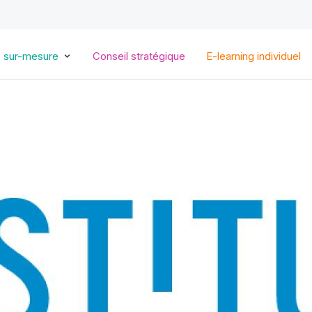
Aller
au
contenu
principal
s sur-mesure
Conseil stratégique
E-learning individuel