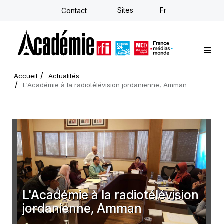
Aller
Sites
Fr
Contact
au
contenu
principal
Formations sur-mesure
Conseil stratégique
E-learning individuel
L'Académie
Actualités
Newsletter
Accueil
Actualités
L'Académie à la radiotélévision jordanienne, Amman
L'Académie à la radiotélévision
jordanienne, Amman