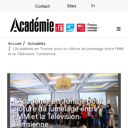
Aller
Sites
Fr
Contact
au
contenu
principal
Formations sur-mesure
Conseil stratégique
E-learning individuel
L'Académie
Actualités
Newsletter
Accueil
Actualités
L’Académie en Tunisie pour la clôture du jumelage entre FMM
et la Télévision Tunisienne
L’Académie en Tunisie pour la
clôture du jumelage entre
FMM et la Télévision
Tunisienne