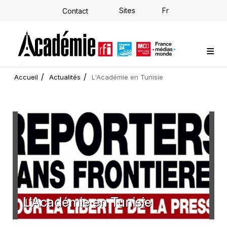
Aller
Sites
Fr
Contact
au
contenu
principal
Formations sur-mesure
Conseil stratégique
E-learning individuel
L'Académie
Actualités
Newsletter
Accueil
Actualités
L'Académie en Tunisie
L'Académie en Tunisie