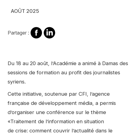
AOÛT 2025
Partager
Partager
Partager :
sur
sur
Facebook
Linkedin
Contenu
Du 18 au 20 août, l’Académie a animé à Damas des
sessions de formation au profit des journalistes
syriens.
Cette initiative, soutenue par CFI, l’agence
française de développement média, a permis
d’organiser une conférence sur le thème
«Traitement de l’information en situation
de crise: comment couvrir l’actualité dans le