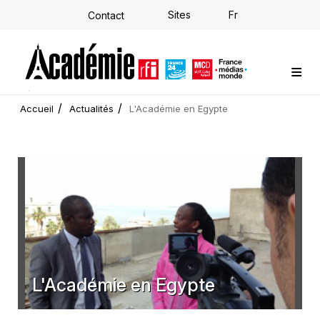
Aller
Sites
Fr
Contact
au
contenu
principal
Formations sur-mesure
Conseil stratégique
E-learning individuel
L'Académie
Actualités
Newsletter
Accueil
Actualités
L'Académie en Egypte
L'Académie en Egypte