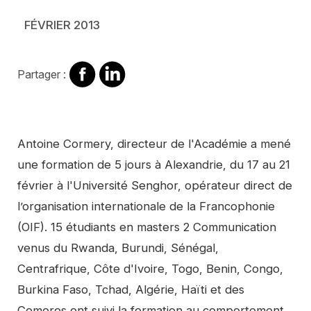
FÉVRIER 2013
Partager
Partager
Partager :
sur
sur
Facebook
Linkedin
Contenu
Antoine Cormery, directeur de l'Académie a mené
une formation de 5 jours à Alexandrie, du 17 au 21
février à l'Université Senghor, opérateur direct de
l’organisation internationale de la Francophonie
(OIF). 15 étudiants en masters 2 Communication
venus du Rwanda, Burundi, Sénégal,
Centrafrique, Côte d'Ivoire, Togo, Benin, Congo,
Burkina Faso, Tchad, Algérie, Haïti et des
Comores ont suivi la formation au comportement