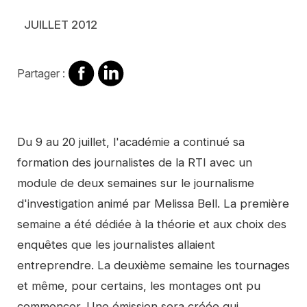
JUILLET 2012
Partager
Partager
Partager :
sur
sur
Facebook
Linkedin
Contenu
Du 9 au 20 juillet, l'académie a continué sa
formation des journalistes de la RTI avec un
module de deux semaines sur le journalisme
d'investigation animé par Melissa Bell. La première
semaine a été dédiée à la théorie et aux choix des
enquêtes que les journalistes allaient
entreprendre. La deuxième semaine les tournages
et même, pour certains, les montages ont pu
commencer. Une émission sera créée qui