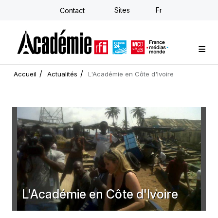
Aller
Sites
Fr
Contact
au
contenu
principal
Formations sur-mesure
Conseil stratégique
E-learning individuel
L'Académie
Actualités
Newsletter
Accueil
Actualités
L'Académie en Côte d'Ivoire
L'Académie en Côte d'Ivoire