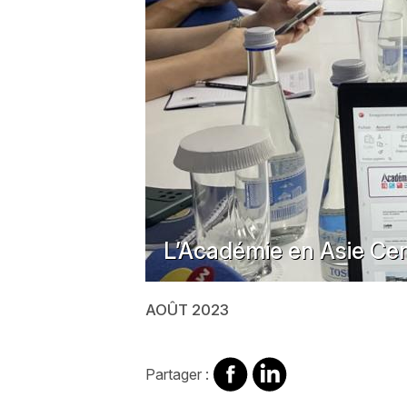
L’Académie en Asie Cen
AOÛT 2023
Partager
Partager
Partager :
sur
sur