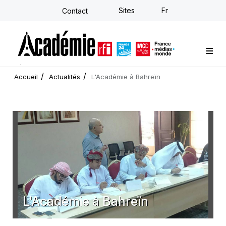
Aller
Sites
Fr
Contact
au
contenu
principal
Formations sur-mesure
Conseil stratégique
E-learning individuel
L'Académie
Actualités
Newsletter
Accueil
Actualités
L'Académie à Bahreïn
L'Académie à Bahreïn