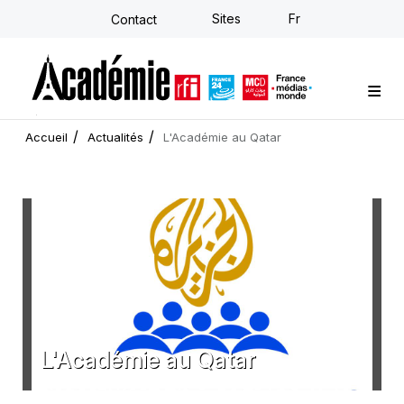
Aller
Sites
Fr
Contact
au
contenu
principal
Formations sur-mesure
Conseil stratégique
E-learning individuel
L'Académie
Actualités
Newsletter
Accueil
Actualités
L'Académie au Qatar
L'Académie au Qatar