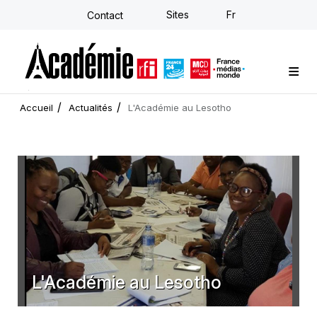
Aller
Sites
Fr
Contact
au
contenu
principal
Formations sur-mesure
Conseil stratégique
E-learning individuel
L'Académie
Actualités
Newsletter
Accueil
Actualités
L'Académie au Lesotho
L'Académie au Lesotho