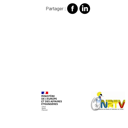
Partager
Partager
Partager :
sur
sur
Facebook
Linkedin