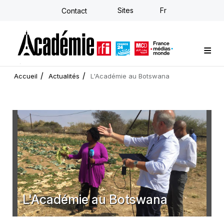
Aller
Sites
Fr
Contact
au
contenu
principal
Formations sur-mesure
Conseil stratégique
E-learning individuel
L'Académie
Actualités
Newsletter
Accueil
Actualités
L'Académie au Botswana
L'Académie au Botswana