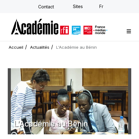
Aller
Sites
Fr
Contact
au
contenu
principal
Formations sur-mesure
Conseil stratégique
E-learning individuel
L'Académie
Actualités
Newsletter
Accueil
Actualités
L'Académie au Bénin
L'Académie au Bénin