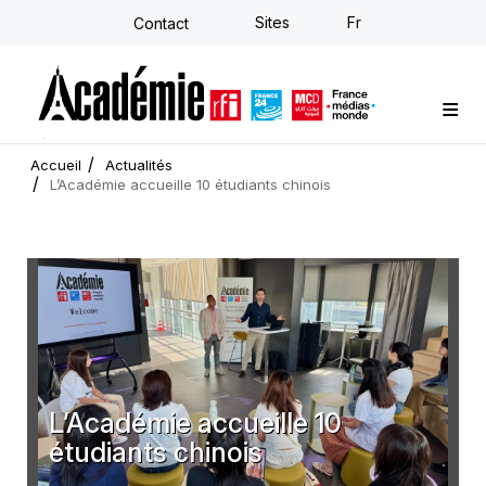
Aller
Sites
Fr
Contact
au
contenu
principal
Formations sur-mesure
Conseil stratégique
E-learning individuel
L'Académie
Actualités
Newsletter
Accueil
Actualités
L’Académie accueille 10 étudiants chinois
L’Académie accueille 10
étudiants chinois