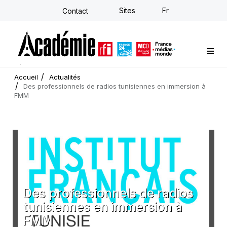
Aller
Sites
Fr
Contact
au
contenu
principal
Formations sur-mesure
Conseil stratégique
E-learning individuel
L'Académie
Actualités
Newsletter
Accueil
Actualités
Des professionnels de radios tunisiennes en immersion à
FMM
Des professionnels de radios
tunisiennes en immersion à
FMM