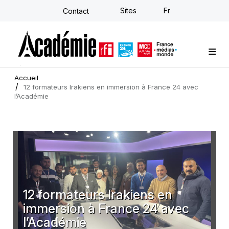
Aller
Sites
Fr
Contact
au
contenu
principal
Formations sur-mesure
Conseil stratégique
E-learning individuel
L'Académie
Actualités
Newsletter
Accueil
12 formateurs Irakiens en immersion à France 24 avec
l’Académie
12 formateurs Irakiens en
immersion à France 24 avec
l’Académie